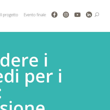
Il progetto
Evento finale
dere i
di per i
:
asione