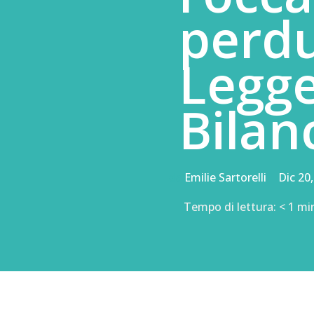
perdu
Legge
Bilan
da
Emilie Sartorelli
|
Dic 20
Tempo di lettura:
< 1
mi