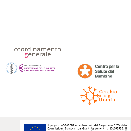
coordinamento
g
enerale