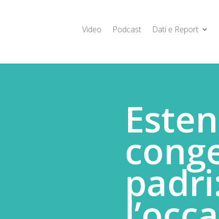
Video
Podcast
Dati e Report
Esten
conge
padri
l’occ