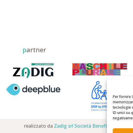
p
artner
Per fornire 
memorizzare
tecnologie 
ID unici su 
negativament
realizzato da
Zadig srl Società Benefit