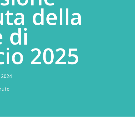
ta della
 di
cio 2025
, 2024
nuto