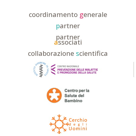
coordinamento
g
enerale
p
artner
partner
a
ssociati
collaborazione
s
cientifica