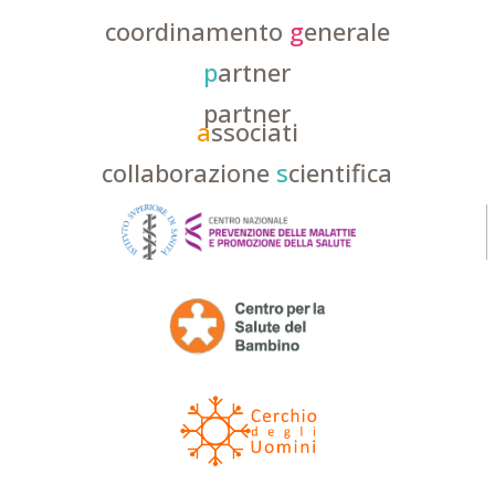
coordinamento
g
enerale
p
artner
partner
a
ssociati
collaborazione
s
cientifica