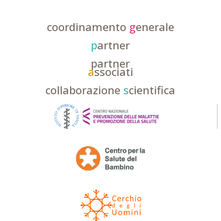
coordinamento
g
enerale
p
artner
partner
a
ssociati
collaborazione
s
cientifica