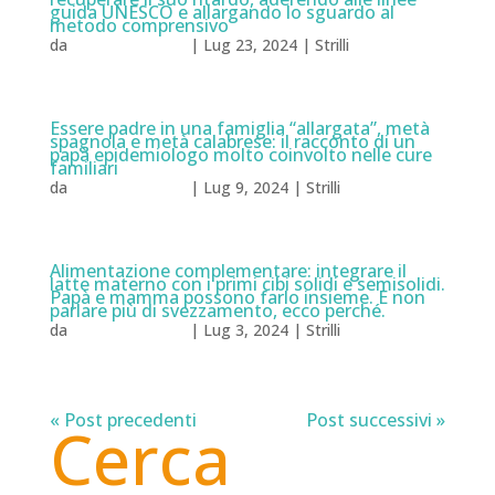
guida UNESCO e allargando lo sguardo al
metodo comprensivo
da
Natalia Milazzo
|
Lug 23, 2024
|
Strilli
Essere padre in una famiglia “allargata”, metà
spagnola e metà calabrese: il racconto di un
papà epidemiologo molto coinvolto nelle cure
familiari
da
Natalia Milazzo
|
Lug 9, 2024
|
Strilli
Alimentazione complementare: integrare il
latte materno con i primi cibi solidi e semisolidi.
Papà e mamma possono farlo insieme. E non
parlare più di svezzamento, ecco perché.
da
Natalia Milazzo
|
Lug 3, 2024
|
Strilli
« Post precedenti
Post successivi »
Cerca