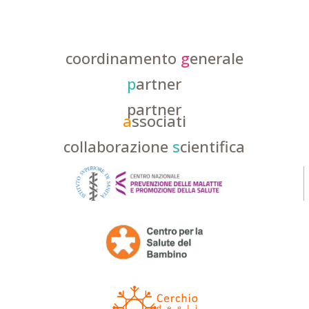
coordinamento
g
enerale
p
artner
partner
a
ssociati
collaborazione
s
cientifica