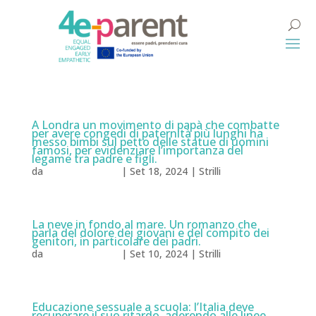
A Londra un movimento di papà che combatte
per avere congedi di paternità più lunghi ha
messo bimbi sul petto delle statue di uomini
famosi, per evidenziare l’importanza del
legame tra padre e figli.
da
Natalia Milazzo
|
Set 18, 2024
|
Strilli
La neve in fondo al mare. Un romanzo che
parla del dolore dei giovani e del compito dei
genitori, in particolare dei padri.
da
Natalia Milazzo
|
Set 10, 2024
|
Strilli
Educazione sessuale a scuola: l’Italia deve
recuperare il suo ritardo, aderendo alle linee