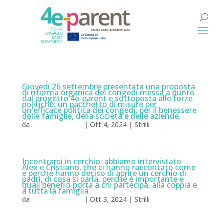
Giovedì 26 settembre presentata una proposta
di riforma organica dei congedi messa a punto
dal progetto 4e-parent e sottoposta alle forze
politiche: un pacchetto di misure per
un’efficace politica dei congedi, per il benessere
delle famiglie, della società e delle aziende.
da
Natalia Milazzo
|
Ott 4, 2024
|
Strilli
Incontrarsi in cerchio: abbiamo intervistato
Alex e Cristiano, che ci hanno raccontato come
e perché hanno deciso di aprire un cerchio di
padri, di cosa si parla, perché è importante e
quali benefici porta a chi partecipa, alla coppia e
a tutta la famiglia.
da
Natalia Milazzo
|
Ott 3, 2024
|
Strilli