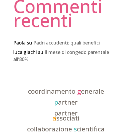
Commenti
recenti
Paola
su
Padri accudenti: quali benefici
luca giachi
su
Il mese di congedo parentale
all’80%
coordinamento
g
enerale
p
artner
partner
a
ssociati
collaborazione
s
cientifica