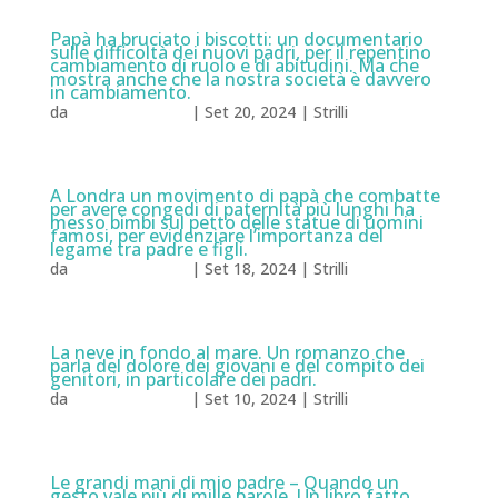
Papà ha bruciato i biscotti: un documentario
sulle difficoltà dei nuovi padri, per il repentino
cambiamento di ruolo e di abitudini. Ma che
mostra anche che la nostra società è davvero
in cambiamento.
da
Natalia Milazzo
|
Set 20, 2024
|
Strilli
A Londra un movimento di papà che combatte
per avere congedi di paternità più lunghi ha
messo bimbi sul petto delle statue di uomini
famosi, per evidenziare l’importanza del
legame tra padre e figli.
da
Natalia Milazzo
|
Set 18, 2024
|
Strilli
La neve in fondo al mare. Un romanzo che
parla del dolore dei giovani e del compito dei
genitori, in particolare dei padri.
da
Natalia Milazzo
|
Set 10, 2024
|
Strilli
Le grandi mani di mio padre – Quando un
gesto vale più di mille parole. Un libro fatto