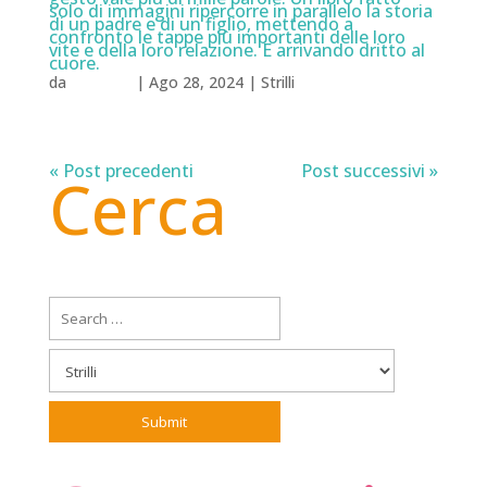
solo di immagini ripercorre in parallelo la storia
di un padre e di un figlio, mettendo a
confronto le tappe più importanti delle loro
vite e della loro relazione. E arrivando dritto al
cuore.
da
cristiano
|
Ago 28, 2024
|
Strilli
« Post precedenti
Post successivi »
Cerca